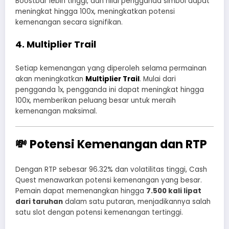
Boostbar lebih tinggi, dan nilai pengganda simbol dapat
meningkat hingga 100x, meningkatkan potensi
kemenangan secara signifikan.
4.
Multiplier Trail
Setiap kemenangan yang diperoleh selama permainan
akan meningkatkan
Multiplier Trail
. Mulai dari
pengganda 1x, pengganda ini dapat meningkat hingga
100x, memberikan peluang besar untuk meraih
kemenangan maksimal.
💸
Potensi Kemenangan dan RTP
Dengan RTP sebesar 96.32% dan volatilitas tinggi, Cash
Quest menawarkan potensi kemenangan yang besar.
Pemain dapat memenangkan hingga
7.500 kali lipat
dari taruhan
dalam satu putaran, menjadikannya salah
satu slot dengan potensi kemenangan tertinggi.