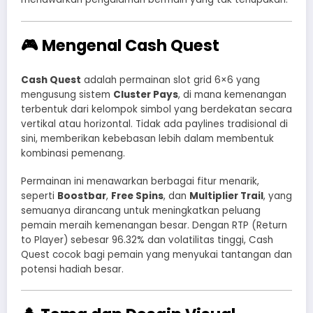
🎮
Mengenal Cash Quest
Cash Quest
adalah permainan slot grid 6×6 yang
mengusung sistem
Cluster Pays
, di mana kemenangan
terbentuk dari kelompok simbol yang berdekatan secara
vertikal atau horizontal. Tidak ada paylines tradisional di
sini, memberikan kebebasan lebih dalam membentuk
kombinasi pemenang.
Permainan ini menawarkan berbagai fitur menarik,
seperti
Boostbar
,
Free Spins
, dan
Multiplier Trail
, yang
semuanya dirancang untuk meningkatkan peluang
pemain meraih kemenangan besar. Dengan RTP (Return
to Player) sebesar 96.32% dan volatilitas tinggi, Cash
Quest cocok bagi pemain yang menyukai tantangan dan
potensi hadiah besar.