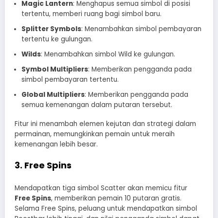
Magic Lantern
: Menghapus semua simbol di posisi
tertentu, memberi ruang bagi simbol baru.
Splitter Symbols
: Menambahkan simbol pembayaran
tertentu ke gulungan.
Wilds
: Menambahkan simbol Wild ke gulungan.
Symbol Multipliers
: Memberikan pengganda pada
simbol pembayaran tertentu.
Global Multipliers
: Memberikan pengganda pada
semua kemenangan dalam putaran tersebut.
Fitur ini menambah elemen kejutan dan strategi dalam
permainan, memungkinkan pemain untuk meraih
kemenangan lebih besar.
3.
Free Spins
Mendapatkan tiga simbol Scatter akan memicu fitur
Free Spins
, memberikan pemain 10 putaran gratis.
Selama Free Spins, peluang untuk mendapatkan simbol