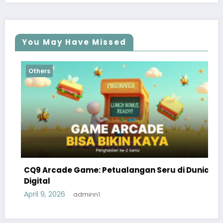
You May Have Missed
Others
ade Game: Petualangan Seru di Dunia
Mengulik Se
Jenis Ayam 
026
March 29, 202
adminn1