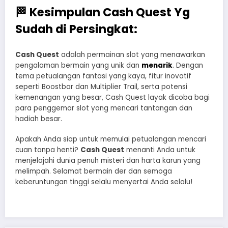
🏁
Kesimpulan Cash Quest Yg
Sudah di Persingkat:
Cash Quest
adalah permainan slot yang menawarkan
pengalaman bermain yang unik dan
menarik
. Dengan
tema petualangan fantasi yang kaya, fitur inovatif
seperti Boostbar dan Multiplier Trail, serta potensi
kemenangan yang besar, Cash Quest layak dicoba bagi
para penggemar slot yang mencari tantangan dan
hadiah besar.
Apakah Anda siap untuk memulai petualangan mencari
cuan tanpa henti?
Cash Quest
menanti Anda untuk
menjelajahi dunia penuh misteri dan harta karun yang
melimpah. Selamat bermain der dan semoga
keberuntungan tinggi selalu menyertai Anda selalu!