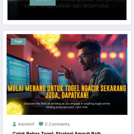
Togel
Adminn1
0 Comments
Colok Bebas Togel: Strategi Ampuh Raih