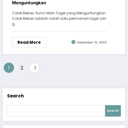
Menguntungkan
Colok Bebas: Kunci Main Togel yang Menguntungkan
Colok Bebas adalah salah satu permainan togel yan
g…
Read More
September 13, 2025
Posts
1
2
pagination
Search
Search