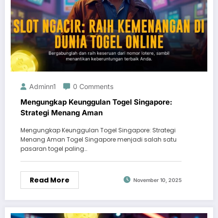
Adminn1
0 Comments
Mengungkap Keunggulan Togel Singapore:
Strategi Menang Aman
Mengungkap Keunggulan Togel Singapore: Strategi
Menang Aman Togel Singapore menjadi salah satu
pasaran togel paling…
Read More
November 10, 2025