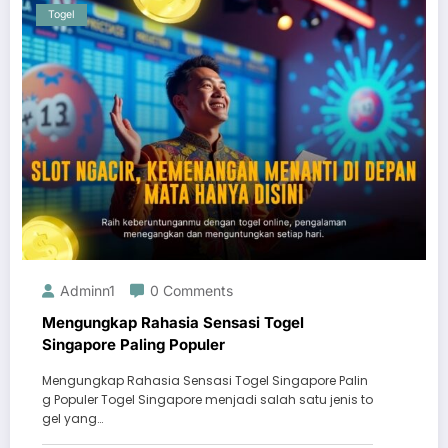
Togel
Adminn1
0 Comments
Mengungkap Rahasia Sensasi Togel
Singapore Paling Populer
Mengungkap Rahasia Sensasi Togel Singapore Palin
g Populer Togel Singapore menjadi salah satu jenis to
gel yang…