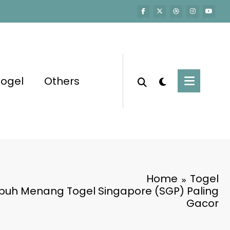
Togel
Others
Home
Togel
puh Menang Togel Singapore (SGP) Paling
Gacor