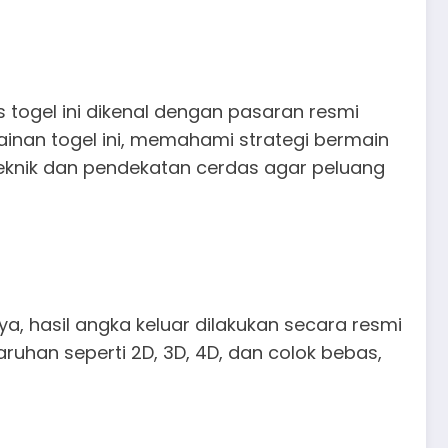
togel ini dikenal dengan pasaran resmi
inan togel ini, memahami strategi bermain
teknik dan pendekatan cerdas agar peluang
ya, hasil angka keluar dilakukan secara resmi
ruhan seperti 2D, 3D, 4D, dan colok bebas,