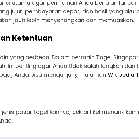
 kunci utama agar permainan Anda berjalan lancar
g jujur, pembayaran cepat, dan hasil yang akurat
akan jauh lebih menyenangkan dan memuaskan.
an Ketentuan
main yang berbeda. Dalam bermain Togel Singapore
iah. Ini penting agar Anda tidak salah langkah 
 togel, Anda bisa mengunjungi halaman
Wikipedia 
jenis pasar togel lainnya, cek artikel menarik kam
nda.