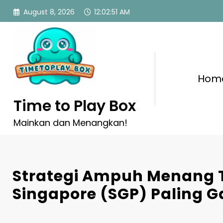
Skip
August 8, 2026
12:02:53 AM
to
content
Hom
Time to Play Box
Mainkan dan Menangkan!
Strategi Ampuh Menang 
Singapore (SGP) Paling G