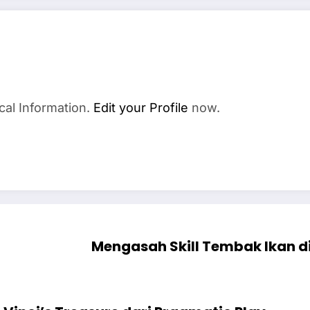
cal Information.
Edit your Profile
now.
Mengasah Skill Tembak Ikan 