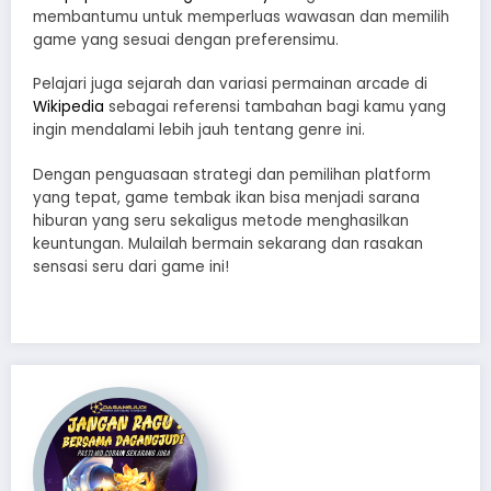
membantumu untuk memperluas wawasan dan memilih
game yang sesuai dengan preferensimu.
Pelajari juga sejarah dan variasi permainan arcade di
Wikipedia
sebagai referensi tambahan bagi kamu yang
ingin mendalami lebih jauh tentang genre ini.
Dengan penguasaan strategi dan pemilihan platform
yang tepat, game tembak ikan bisa menjadi sarana
hiburan yang seru sekaligus metode menghasilkan
keuntungan. Mulailah bermain sekarang dan rasakan
sensasi seru dari game ini!