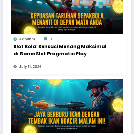
Adminn1
0
Slot Bola: Sensasi Menang Maksimal
di Game Slot Pragmatic Play
July 11, 2026