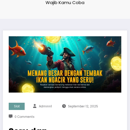
Wajib Kamu Coba
Slot
Adminn1
September 12, 2025
0 Comments