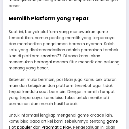
besar.
Memilih Platform yang Tepat
Saat ini, banyak platform yang menawarkan game
tembak ikan, namun penting memilih yang terpercaya
dan memberikan pengalaman bermain nyaman. Salah
satu yang direkomendasikan adalah permainan tembak
ikan di platform
spontan77
. Di sana kamu akan
menemukan berbagai macam fitur menarik dan peluang
menang yang besar.
Sebelum mulai bermain, pastikan juga kamu cek aturan
main dan kebijakan dari platform tersebut agar tidak
terjadi kendala saat bermain. Dengan memilih tempat
yang terpercaya, kamu bisa fokus untuk menikmati
permainan dan meraih hasil terbaik.
Untuk informasi lengkap mengenai game arcade lain,
kamu bisa baca artikel kami sebelumnya tentang
game
slot populer dari Pragmatic Play
. Pengetahuan ini akan