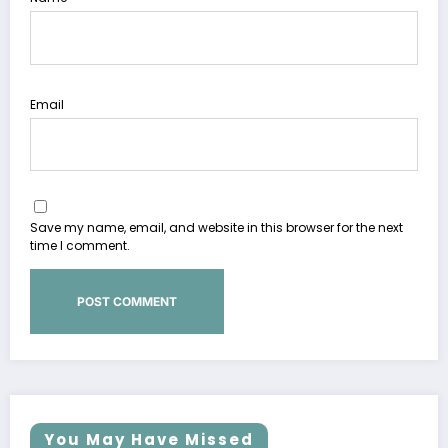
Email
Save my name, email, and website in this browser for the next
time I comment.
You May Have Missed