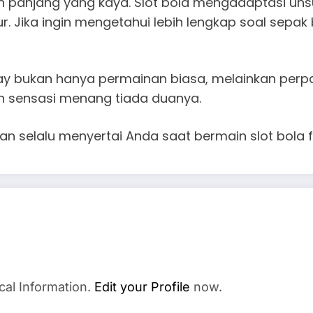
rah panjang yang kaya. Slot bola mengadaptasi un
r. Jika ingin mengetahui lebih lengkap soal sepa
Play bukan hanya permainan biasa, melainkan per
n sensasi menang tiada duanya.
elalu menyertai Anda saat bermain slot bola fav
cal Information.
Edit your Profile
now.