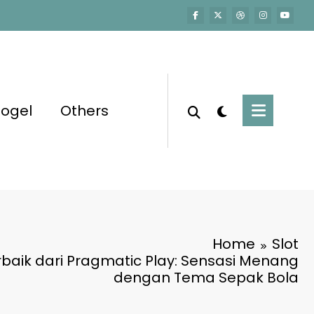
Togel
Others
Home
Slot
erbaik dari Pragmatic Play: Sensasi Menang
dengan Tema Sepak Bola