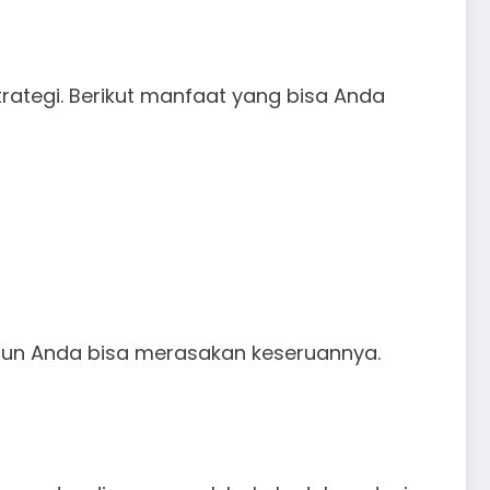
rategi. Berikut manfaat yang bisa Anda
pun Anda bisa merasakan keseruannya.