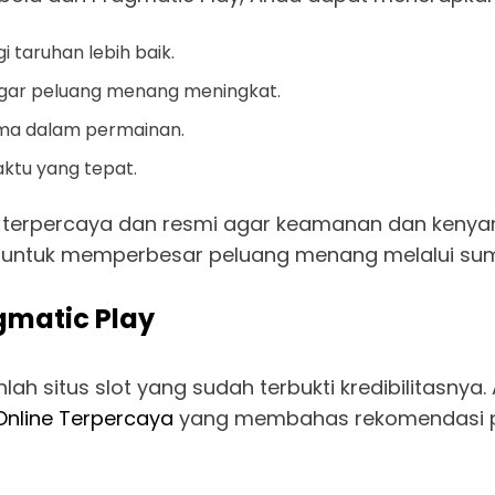
i taruhan lebih baik.
 agar peluang menang meningkat.
lama dalam permainan.
aktu yang tepat.
itus terpercaya dan resmi agar keamanan dan keny
ot untuk memperbesar peluang menang melalui su
gmatic Play
lah situs slot yang sudah terbukti kredibilitasny
 Online Terpercaya
yang membahas rekomendasi pla