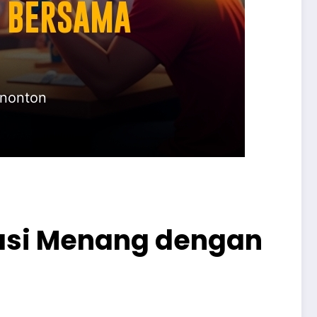
nsasi Menang dengan