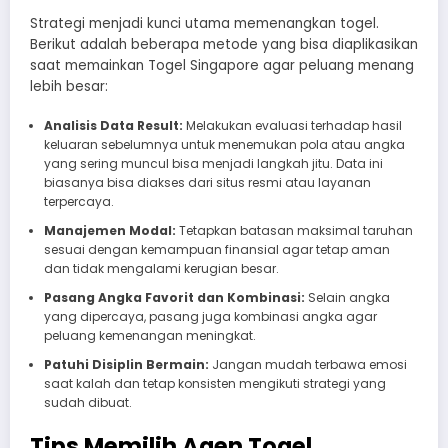
Strategi menjadi kunci utama memenangkan togel.
Berikut adalah beberapa metode yang bisa diaplikasikan
saat memainkan Togel Singapore agar peluang menang
lebih besar:
Analisis Data Result:
Melakukan evaluasi terhadap hasil
keluaran sebelumnya untuk menemukan pola atau angka
yang sering muncul bisa menjadi langkah jitu. Data ini
biasanya bisa diakses dari situs resmi atau layanan
terpercaya.
Manajemen Modal:
Tetapkan batasan maksimal taruhan
sesuai dengan kemampuan finansial agar tetap aman
dan tidak mengalami kerugian besar.
Pasang Angka Favorit dan Kombinasi:
Selain angka
yang dipercaya, pasang juga kombinasi angka agar
peluang kemenangan meningkat.
Patuhi Disiplin Bermain:
Jangan mudah terbawa emosi
saat kalah dan tetap konsisten mengikuti strategi yang
sudah dibuat.
Tips Memilih Agen Togel