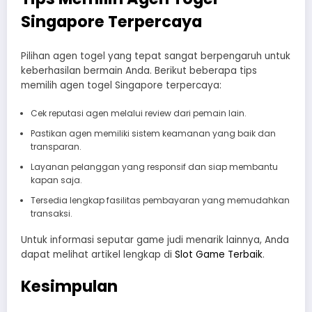
Singapore Terpercaya
Pilihan agen togel yang tepat sangat berpengaruh untuk
keberhasilan bermain Anda. Berikut beberapa tips
memilih agen togel Singapore terpercaya:
Cek reputasi agen melalui review dari pemain lain.
Pastikan agen memiliki sistem keamanan yang baik dan
transparan.
Layanan pelanggan yang responsif dan siap membantu
kapan saja.
Tersedia lengkap fasilitas pembayaran yang memudahkan
transaksi.
Untuk informasi seputar game judi menarik lainnya, Anda
dapat melihat artikel lengkap di
Slot Game Terbaik
.
Kesimpulan