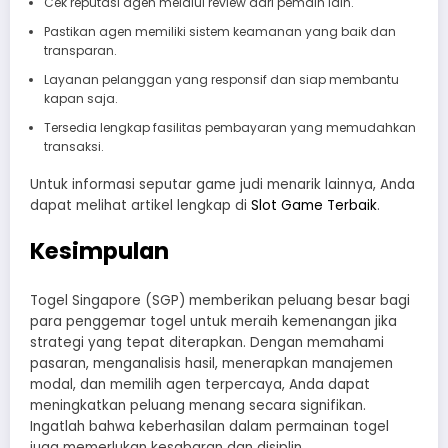
Cek reputasi agen melalui review dari pemain lain.
Pastikan agen memiliki sistem keamanan yang baik dan
transparan.
Layanan pelanggan yang responsif dan siap membantu
kapan saja.
Tersedia lengkap fasilitas pembayaran yang memudahkan
transaksi.
Untuk informasi seputar game judi menarik lainnya, Anda
dapat melihat artikel lengkap di
Slot Game Terbaik
.
Kesimpulan
Togel Singapore (SGP) memberikan peluang besar bagi
para penggemar togel untuk meraih kemenangan jika
strategi yang tepat diterapkan. Dengan memahami
pasaran, menganalisis hasil, menerapkan manajemen
modal, dan memilih agen terpercaya, Anda dapat
meningkatkan peluang menang secara signifikan.
Ingatlah bahwa keberhasilan dalam permainan togel
juga memerlukan kesabaran dan disiplin.