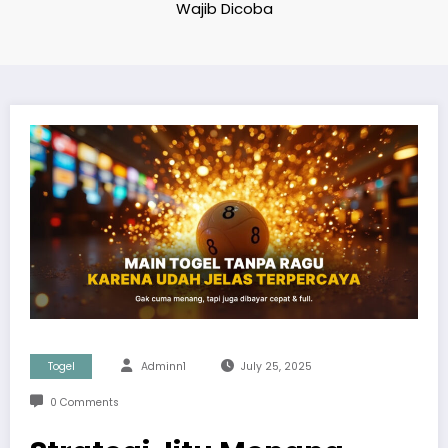
Wajib Dicoba
Togel
Adminn1
July 25, 2025
0 Comments