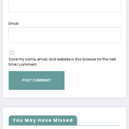
Email
Save my name, email, and website in this browser for the next
time I comment.
You May Have Missed