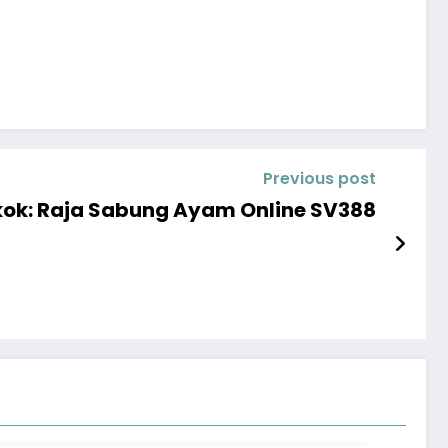
Previous post
k: Raja Sabung Ayam Online SV388