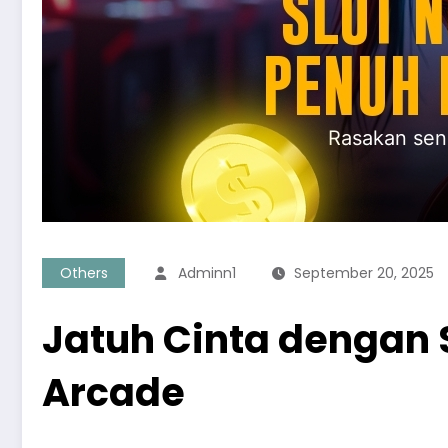
Others
Adminn1
September 20, 2025
Jatuh Cinta dengan
Arcade