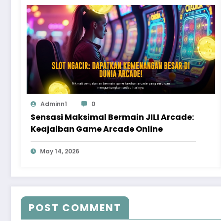
Adminn1
0
Sensasi Maksimal Bermain JILI Arcade:
Keajaiban Game Arcade Online
May 14, 2026
POST COMMENT