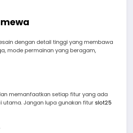
timewa
desain dengan detail tinggi yang membawa
iga, mode permainan yang beragam,
an memanfaatkan setiap fitur yang ada
i utama. Jangan lupa gunakan fitur
slot25
.