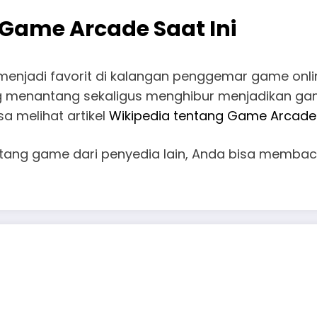
Game Arcade Saat Ini
enjadi favorit di kalangan penggemar game onlin
enantang sekaligus menghibur menjadikan game in
a melihat artikel
Wikipedia tentang Game Arcade
ang game dari penyedia lain, Anda bisa membaca a