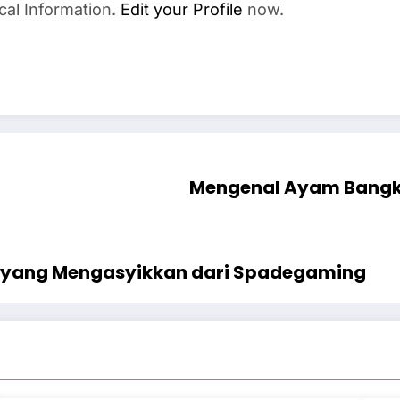
cal Information.
Edit your Profile
now.
Mengenal Ayam Bangko
 yang Mengasyikkan dari Spadegaming