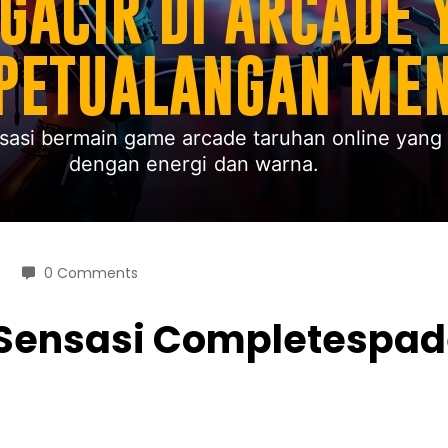
0 Comments
 Sensasi Completespa