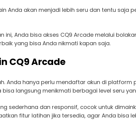
main Anda akan menjadi lebih seru dan tentu saj
ini, Anda bisa akses CQ9 Arcade melalui bolaka
aik yang bisa Anda nikmati kapan saja.
in CQ9 Arcade
Anda hanya perlu mendaftar akun di platform pe
a bisa langsung menikmati berbagai level seru yan
ang sederhana dan responsif, cocok untuk dimai
an fitur latihan jika tersedia, agar Anda bisa l