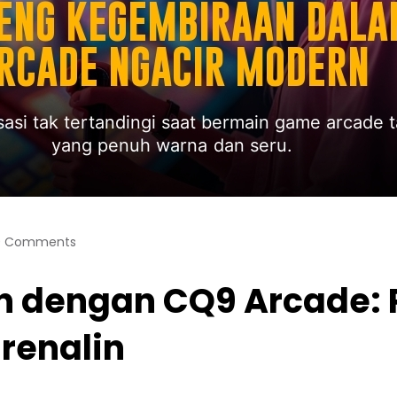
0 Comments
 dengan CQ9 Arcade: 
renalin