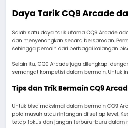
Daya Tarik CQ9 Arcade d
Salah satu daya tarik utama CQ9 Arcade a
dan menyenangkan secara bersamaan. Permain
sehingga pemain dari berbagai kalangan bi
Selain itu, CQ9 Arcade juga dilengkapi den
semangat kompetisi dalam bermain. Untuk in
Tips dan Trik Bermain CQ9 Arca
Untuk bisa maksimal dalam bermain CQ9 Arca
pola musuh atau rintangan di setiap level. 
tetap fokus dan jangan terburu-buru dalam