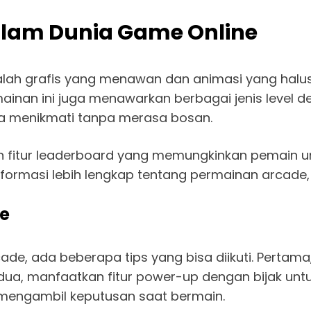
alam Dunia Game Online
dalah grafis yang menawan dan animasi yang ha
an ini juga menawarkan berbagai jenis level deng
sa menikmati tanpa merasa bosan.
gan fitur leaderboard yang memungkinkan pemain 
formasi lebih lengkap tentang permainan arcade,
de
de, ada beberapa tips yang bisa diikuti. Perta
Kedua, manfaatkan fitur power-up dengan bijak un
 mengambil keputusan saat bermain.