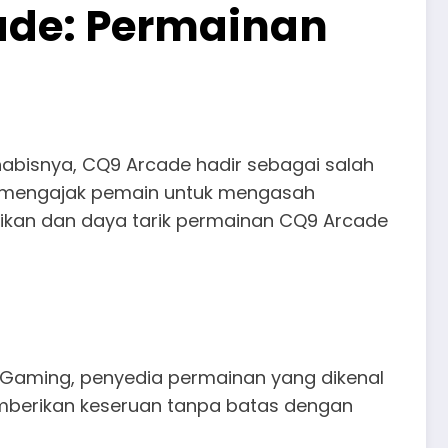
ade: Permainan
habisnya, CQ9 Arcade hadir sebagai salah
ng mengajak pemain untuk mengasah
nikan dan daya tarik permainan CQ9 Arcade
 Gaming, penyedia permainan yang dikenal
mberikan keseruan tanpa batas dengan