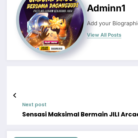
Adminn1
Add your Biographi
View All Posts
Next post
Sensasi Maksimal Bermain JILI Arc