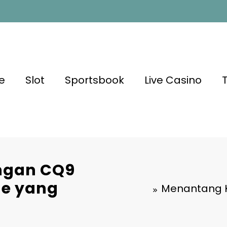
e
Slot
Sportsbook
Live Casino
ngan CQ9
de yang
Menantang 