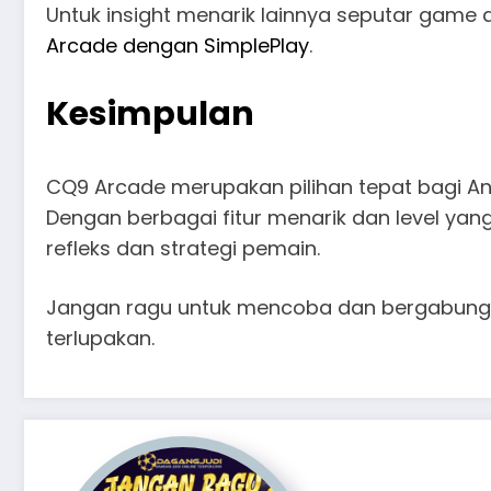
Untuk insight menarik lainnya seputar gam
Arcade dengan SimplePlay
.
Kesimpulan
CQ9 Arcade merupakan pilihan tepat bagi A
Dengan berbagai fitur menarik dan level ya
refleks dan strategi pemain.
Jangan ragu untuk mencoba dan bergabung d
terlupakan.