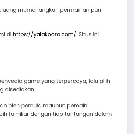
a peluang memenangkan permainan pun
mi di
https://yalakoora.com/
. Situs ini
nyedia game yang terpercaya, lalu pilih
g disediakan.
nkan oleh pemula maupun pemain
ebih familiar dengan tiap tantangan dalam