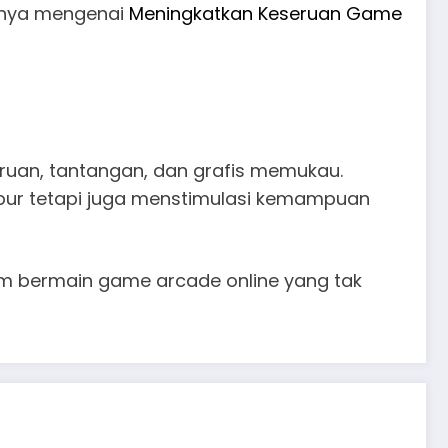
umnya mengenai
Meningkatkan Keseruan Game
uan, tantangan, dan grafis memukau.
ibur tetapi juga menstimulasi kemampuan
m bermain game arcade online yang tak