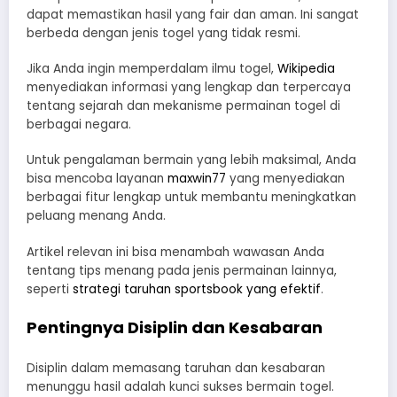
dapat memastikan hasil yang fair dan aman. Ini sangat
berbeda dengan jenis togel yang tidak resmi.
Jika Anda ingin memperdalam ilmu togel,
Wikipedia
menyediakan informasi yang lengkap dan terpercaya
tentang sejarah dan mekanisme permainan togel di
berbagai negara.
Untuk pengalaman bermain yang lebih maksimal, Anda
bisa mencoba layanan
maxwin77
yang menyediakan
berbagai fitur lengkap untuk membantu meningkatkan
peluang menang Anda.
Artikel relevan ini bisa menambah wawasan Anda
tentang tips menang pada jenis permainan lainnya,
seperti
strategi taruhan sportsbook yang efektif
.
Pentingnya Disiplin dan Kesabaran
Disiplin dalam memasang taruhan dan kesabaran
menunggu hasil adalah kunci sukses bermain togel.