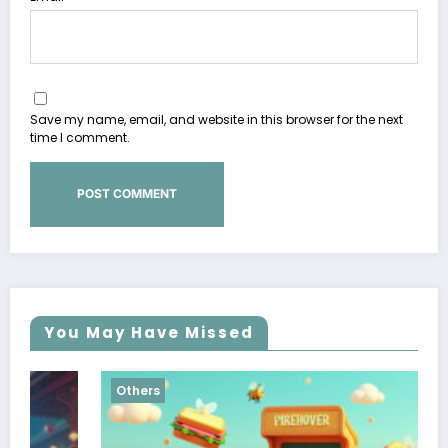
Save my name, email, and website in this browser for the next
time I comment.
You May Have Missed
Others