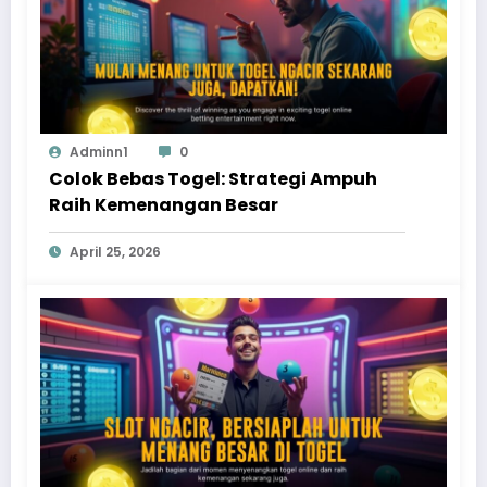
Adminn1
0
Colok Bebas Togel: Strategi Ampuh
Raih Kemenangan Besar
April 25, 2026