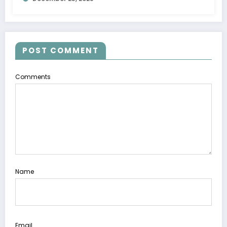
POST COMMENT
Comments
Name
Email