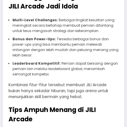
JILI Arcade Jadi Idola
Multi-Level Challenges:
Berbagai tingkat kesulitan yang
meningkat secara bertahap membuat pemain ditantang
untuk terus mengasah strategi dan keterampilan.
Bonus dan Power-Ups:
Tersedia berbagai bonus dan
power-ups yang bisa membantu pemain melewati
rintangan dengan lebih mudah dan peluang menang yang
lebih besar.
Leaderboard Kompetitif:
Pemain dapat bersaing dengan
pemain lain melalui leaderboard global, menambah
semangat kompetisi.
Kombinasi fitur-fitur tersebut membuat JILI Arcade
bukan hanya sekadar hiburan, tapi juga arena untuk
menunjukkan skill bermain yang hebat.
Tips Ampuh Menang di JILI
Arcade