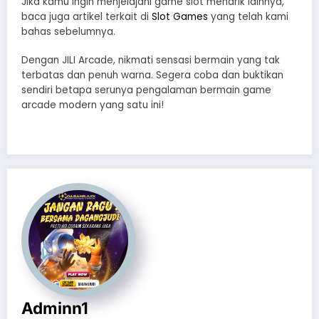
Jika kamu ingin menjelajahi game slot menarik lainnya,
baca juga artikel terkait di
Slot Games
yang telah kami
bahas sebelumnya.
Dengan JILI Arcade, nikmati sensasi bermain yang tak
terbatas dan penuh warna. Segera coba dan buktikan
sendiri betapa serunya pengalaman bermain game
arcade modern yang satu ini!
Adminn1