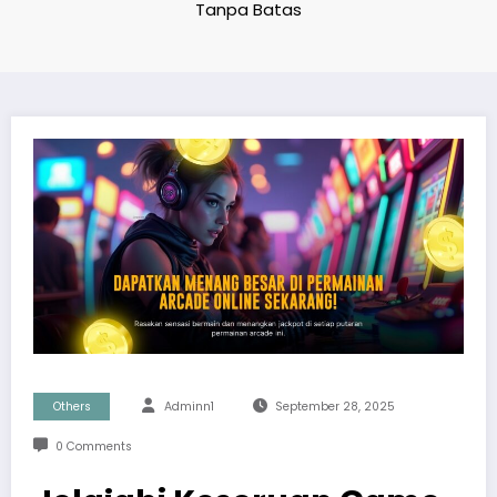
Tanpa Batas
Others
Adminn1
September 28, 2025
0 Comments